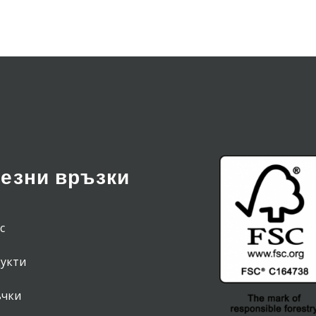
езни връзки
с
укти
чки