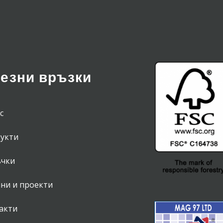
езни връзки
с
укти
чки
ни и проекти
акти