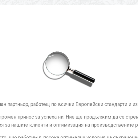
н партньор, работещ по всички Европейски стандарти и из
огромен принос за успеха ни. Ние ще продължим да се стр
ия за нашите клиенти и оптимизация на производствените р
то, ние работим в посока оптимални условия на съхранение,