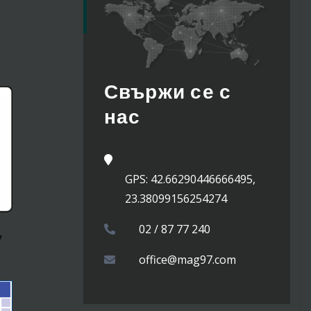
Свържи се с
нас
GPS: 42.66290446666495,
23.38099156254274
02 / 87 77 240
office@mag97.com