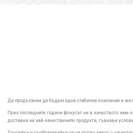
Да продължим да бъдем една стабилна компания и жела
През последните години фокусът ни в качеството има 
доставка на най-качествените продукти, гъвкави услов
Търсейки и съобразявайки се на първо място с качество