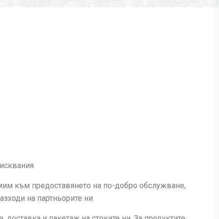
исквания.
емим към предоставянето на по-добро обслужване,
азходи на партньорите ни.
 доставка и пакетаж на стоките ни. За продуктите,