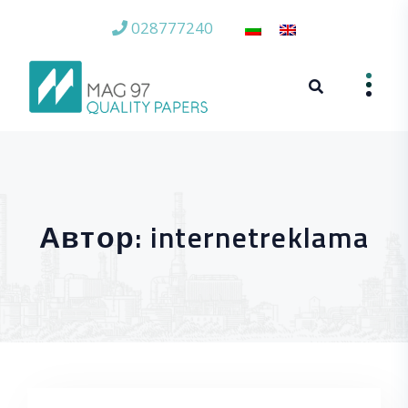
028777240
Skip to content
Автор:
internetreklama